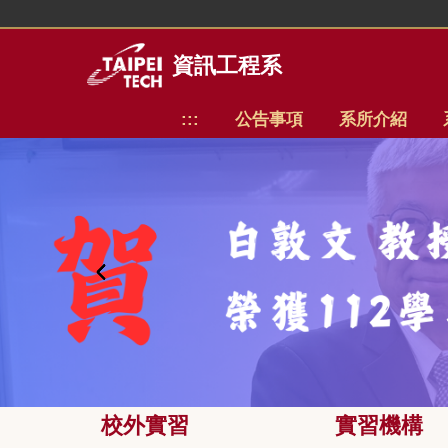
跳
到
主
資訊工程系
要
內
:::
公告事項
系所介紹
容
區
校外實習
實習機構