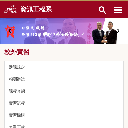
跳
資訊工程系
到
主
要
內
容
區
校外實習
選課規定
相關辦法
課程介紹
實習流程
實習機構
表單下載