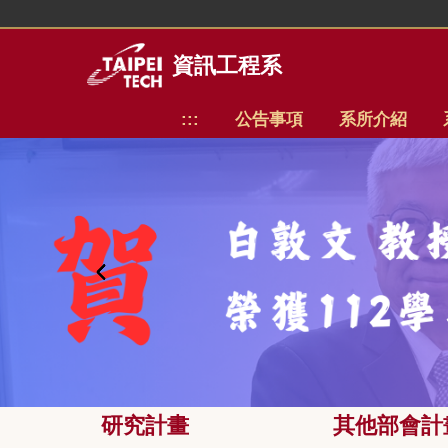
跳
到
主
資訊工程系
要
內
:::
公告事項
系所介紹
容
區
研究計畫
其他部會計