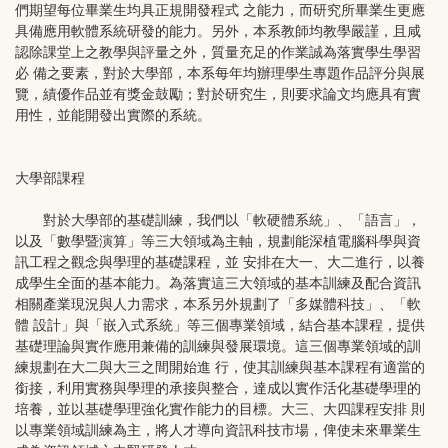
們期望每位畢業生均具正規開發程式 之能力，而研究所畢業生更應
具備應用軟體系統研發的能力。另外，本系教師均教學嚴謹，且咸
認除課堂上之教學與評量之外，質量充足的作業誠為落實學生學習
必 備之要素，對於大學部，本系每年均辦理學生專題作品評分與展
覽，績優作品並有獎金鼓勵；對於研究生，則要求論文均應具有實
用性，並能開發出實際的系統。
大學部課程
對於大學部的基礎訓練，我們以「軟硬體系統」、「語言」，
以及「數學暨演算」等三大領域為主軸，規劃能深植電腦科學與資
訊工程之觀念與學理的基礎課程，並 安排在大一、大二進行，以養
成學生全面的基本能力。為落實這三大領域的基本訓練及配合資訊
相關產業現況與人力需求，本系另外規劃了「多媒體科技」、「軟
體 設計」與「嵌入式系統」等三個專業領域，結合基本課程，提供
基礎理論與實作應用兼備的訓練與發展環境。這三個專業領域的訓
練規劃在大二與大三之間開始進 行，使其訓練與基本課程有適當的
銜接，利用實務與學理的承接與整合，達成以實作活化基礎學理的
培養，並以基礎學理強化實作能力的目標。大三、大四課程安排 則
以專業領域訓練為主，將人才導向資訊科技市場，俾使未來畢業生