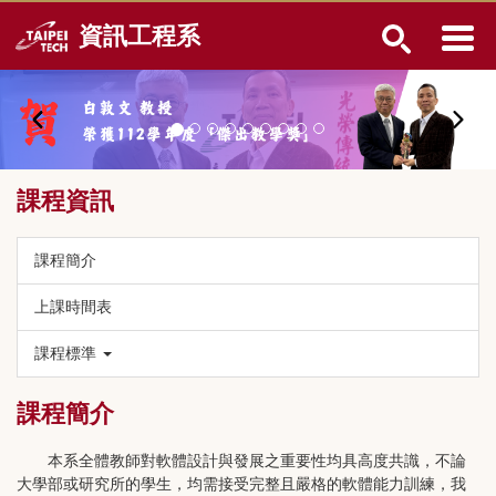
跳
資訊工程系
到
主
要
內
容
區
課程資訊
課程簡介
上課時間表
課程標準
課程簡介
本系全體教師對軟體設計與發展之重要性均具高度共識，不論
大學部或研究所的學生，均需接受完整且嚴格的軟體能力訓練，我