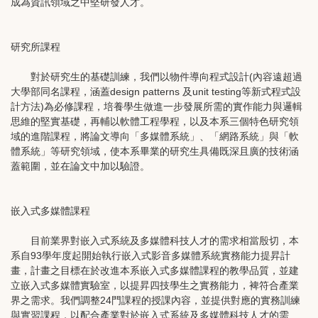
成為資訊領域之中堅研發人才。
研究所課程
對於研究生的基礎訓練，我們以物件導向程式設計(內容遠超過
大學部同名課程，涵蓋design patterns 及unit testing等新式程式設
計方法)為必修課程，培養學生做進一步發展所需的實作能力與邏輯
思維的堅實基礎，再輔以軟體工程學程，以及本系三個特色研究領
域的進階課程，將論文導向「多媒體系統」、「網路系統」與「軟
體系統」等研究領域，使本系畢業的研究生具備既深且廣的技術涵
蓋範圍，並在論文中加以驗證。
嵌入式多媒體課程
目前業界對嵌入式系統及多媒體科技人才的需求相當殷切，本
系自93學年度起開始執行嵌入式影音多媒體系統實務能力提昇計
畫，計畫之目標在於改進本系嵌入式多媒體課程的教學品質，並建
立嵌入式多媒體實驗室，以提昇四技學生之實務能力，裨符合產業
界之需求。我們調整24門課程的授課內容，並提供對應的實務訓練
與實習課程，以配合產業對於嵌入式系統及多媒體科技人才的需