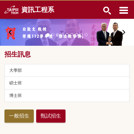
跳
資訊工程系
到
主
要
內
容
區
招生訊息
大學部
碩士班
博士班
一般招生
甄試招生