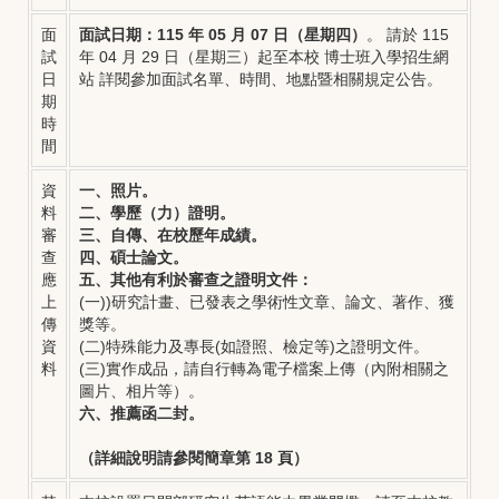
面
面試日期：115 年 05 月 07 日（星期四）
。 請於 115
試
年 04 月 29 日（星期三）起至本校
博士班入學招生網
日
站
詳閱參加面試名單、時間、地點暨相關規定公告。
期
時
間
資
一、照片。
料
二、學歷（力）證明。
審
三、自傳、在校歷年成績。
查
四、碩士論文。
應
五、其他有利於審查之證明文件：
上
(一))研究計畫、已發表之學術性文章、論文、著作、獲
傳
獎等。
資
(二)特殊能力及專長(如證照、檢定等)之證明文件。
料
(三)實作成品，請自行轉為電子檔案上傳（內附相關之
圖片、相片等）。
六、推薦函二封。
（詳細說明請參閱簡章第 18 頁）