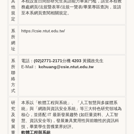
其
本校設置日間部研究生英語能力畢業門檻，請至本校教
他
務處網頁/法規暨表單/法規一覽表/畢業專區查詢，並請
規
至本系網頁查閱相關規定。
定
系
https://csie.ntut.edu.tw/
所
網
址
系
電話：
(02)2771-2171
分機
4203
黃國政先生
所
E-Mail：
kchuang@csie.ntut.edu.tw
聯
絡
方
式
研
本系以「軟體工程與系統」、「人工智慧與多媒體系
究
統」與「網路與資訊安全系統」等三大特色研究領域為
及
核心，並搭配 IT 最新發展趨勢 (如巨量資料、人工智
發
慧、資訊安全等)，發展兼具實用性與前瞻性的資訊科
展
技，畢業學生普獲業界好評。
重
軟體工程與系統