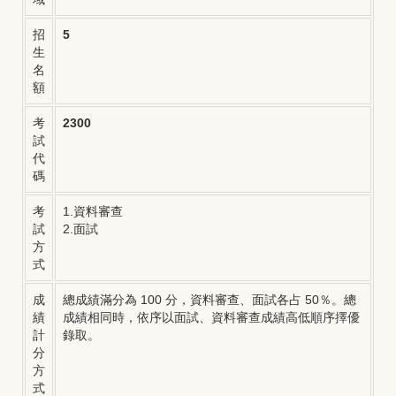
招
5
生
名
額
考
2300
試
代
碼
考
1.資料審查
試
2.面試
方
式
成
總成績滿分為 100 分，資料審查、面試各占 50％。總
績
成績相同時，依序以面試、資料審查成績高低順序擇優
計
錄取。
分
方
式