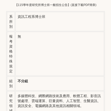
【115學年度研究所博士班一般招生公告】
(直接下載PDF簡章)
系
資訊工程系博士班
所
別
報
無
考
資
格
特
殊
規
定
組
不分組
別
研
多媒體科技、網際網路技術及應用、軟體工程、影音訊
究
號處理、雲端運算、巨量資料、人工智慧、生醫資訊、
領
資訊安全、電腦網路及其他資訊相關領域。
域