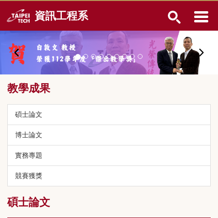
跳
資訊工程系
到
主
要
內
容
區
教學成果
碩士論文
博士論文
實務專題
競賽獲獎
碩士論文