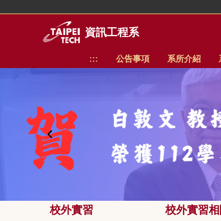
跳
到
主
資訊工程系
要
內
:::
公告事項
系所介紹
容
區
校外實習
校外實習相