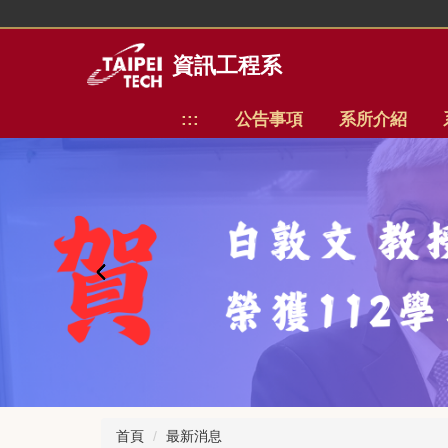
跳
到
主
資訊工程系
要
內
:::
公告事項
系所介紹
容
區
首頁
最新消息