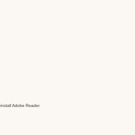
o install Adobe Reader
.