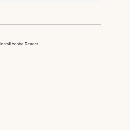
o install Adobe Reader
.