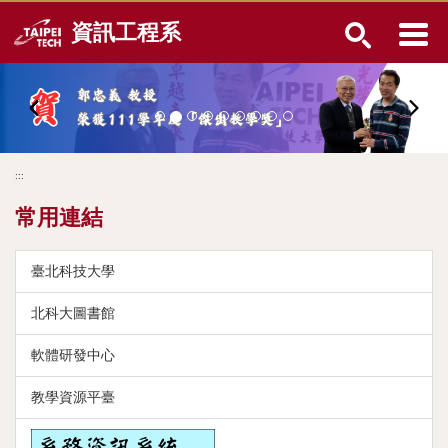
跳
資訊工程系
到
主
要
內
容
區
:::
常用連結
臺北科技大學
北科大圖書館
軟體研發中心
教學資源平臺