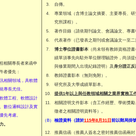
3.
自傳。
4.
專業領域（含博士論文摘要、主要專長、研
究所課程）。
5.
著作目錄（請依期刊論文、會議論文、專書
6.
代表著作（已發表之期刊或會議論文一至二
7.
博士學位證書影本
（尚未領有教師資格證書
績單須事先向駐外單位辦理驗證外，尚須提
程相關專長者來函申
與修業期間入出境紀錄證明）及
身分證正反
件者優先：
8.
教師證書影本（無則免附）。
訊相關領域，具軟體
9.
研究所及大學成績單影本。
統專長尤佳。
10.
提供1年以上與任教領域相關之業界實務工
軟體工程、軟體設計
11.
相關證明文件影本（含工作經歷、學術獎勵
、數位邏輯設計及實
徵者之相關證明資料等）。
優先考慮。
（B）
檢證資料（請於
115年8月31日
前以郵局掛
力。
12.
推薦信函（推薦人簽名之密封推薦信函兩封