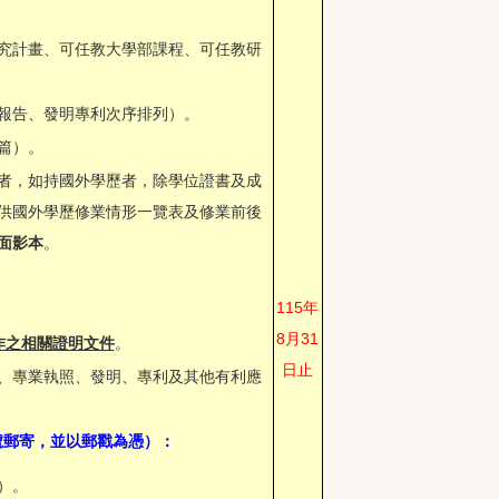
究計畫、可任教大學部課程、可任教研
報告、發明專利次序排列）。
篇）。
者，如持國外學歷者，除學位證書及成
供國外學歷修業情形一覽表及修業前後
面影本
。
115年
8月31
作之相關證明文件
。
日止
、專業執照、發明、專利及其他有利應
號郵寄，並以郵戳為憑）：
）。