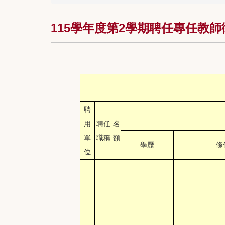
115學年度第2學期聘任專任教
聘
用
聘任
名
單
職稱
額
學歷
條
位