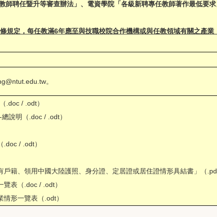
「教師聘任暨升等審查辦法」、電資學院「各級新聘專任教師著作最低要求
6條規定，每任教滿6年應至與技職校院合作機構或與任教領域有關之產業
ng@ntut.edu.tw
。
檔（
.doc
/
.odt
）
-總說明（
.doc
/
.odt
）
（
.doc
/
.odt
）
設有戶籍、領用中國大陸護照、身分證、定居證或居住證情形具結書」（
.pd
一覽表（
.doc
/
.odt
）
業情形一覽表（
.odt
）