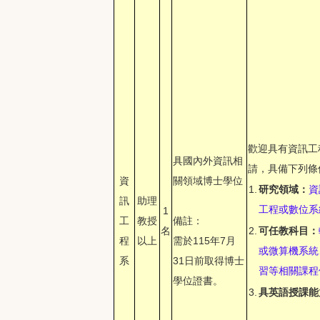
歡迎具有資訊工
具國內外資訊相
請，具備下列條
資
關領域博士學位
1.
研究領域：
資
訊
助理
工程或數位系
1
工
教授
備註：
名
2.
可任教科目：
程
以上
需於115年7月
或微算機系統
系
31日前取得博士
習等相關課程
學位證書。
3.
具英語授課能