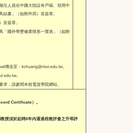
擬任人員在中國大陸設有戶籍、領用中
具結書」（如附件四）並簽章。
）並簽章。
具「國外學歷修業情形一覽表」（如附
il傳送至：
kchuang@ntut.edu.tw
。
tut.edu.tw
。
要求，請參閱本校電資學院網站。
Certificate）。
副教授須於起聘8年內通過校教評會之升等評