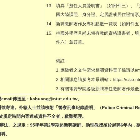
13.
填具「擬任人員聲明書」（如附件三）、「
國大陸護照、身分證、定居證或居住證情形
14.
新聘教師著作及專利點數一覽表（如附件五
15.
持國外學歷且尚未領有教師資格證書者，填
件六）並簽章。
備註:
1.
應徵者之文件需求相關資料電子檔請以ema
2.
相關訊息請參考本系網站：
https://csie.n
3.
有關電資學院各級新聘專任教師著作最低
email傳送至：
kchuang@ntut.edu.tw
。
達。外籍人士並請檢附「警察刑事紀錄證明」（Police Criminal Record 
，未於規定時間內寄達或資料不全者，歉難受理。
辦法」之規定：95學年第2學期起新聘講師、助理教授須於起聘6年內，
續聘。