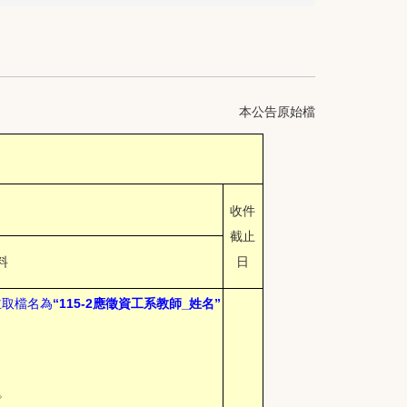
本公告原始檔
收件
截止
料
日
，並取檔名為
“115-2應徵資工系教師_姓名”
。