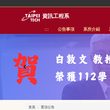
跳
到
主
資訊工程系
要
內
:::
公告事項
系所介紹
容
區
首頁
置頂公告