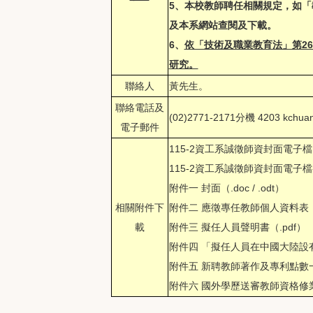
5、本校教師聘任相關規定，如
及本系網站查閱及下載。
6、
依「技術及職業教育法」第2
研究。
聯絡人
黃先生。
聯絡電話及
(02)2771-2171分機 4203
kchua
電子郵件
115-2資工系誠徵師資封面電子
115-2資工系誠徵師資封面電子檔
附件一 封面（
.doc
/
.odt
）
相關附件下
附件二 應徵專任教師個人資料表
載
附件三 擬任人員聲明書（
.pdf
）
附件四 「擬任人員在中國大陸
附件五 新聘教師著作及專利點數
附件六 國外學歷送審教師資格修